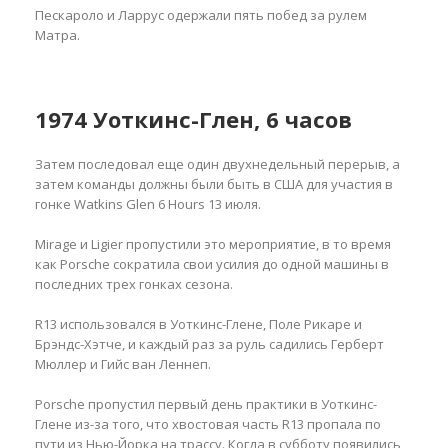
Пескароло и Ларрус одержали пять побед за рулем
Матра.
1974 Уоткинс-Глен, 6 часов
Затем последовал еще один двухнедельный перерыв, а
затем команды должны были быть в США для участия в
гонке Watkins Glen 6 Hours 13 июля.
Mirage и Ligier пропустили это мероприятие, в то время
как Porsche сократила свои усилия до одной машины в
последних трех гонках сезона.
R13 использовался в Уоткинс-Глене, Поле Рикаре и
Брэндс-Хэтче, и каждый раз за руль садились Герберт
Мюллер и Гийс ван Леннеп.
Porsche пропустил первый день практики в Уоткинс-
Глене из-за того, что хвостовая часть R13 пропала по
пути из Нью-Йорка на трассу. Когда в субботу появились