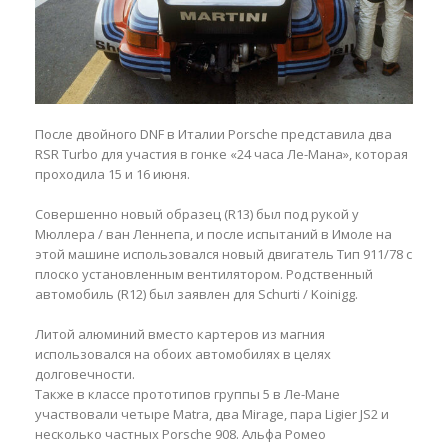
После двойного DNF в Италии Porsche представила два
RSR Turbo для участия в гонке «24 часа Ле-Мана», которая
проходила 15 и 16 июня.
Совершенно новый образец (R13) был под рукой у
Мюллера / ван Леннепа, и после испытаний в Имоле на
этой машине использовался новый двигатель Тип 911/78 с
плоско установленным вентилятором. Родственный
автомобиль (R12) был заявлен для Schurti / Koinigg.
Литой алюминий вместо картеров из магния
использовался на обоих автомобилях в целях
долговечности.
Также в классе прототипов группы 5 в Ле-Мане
участвовали четыре Matra, два Mirage, пара Ligier JS2 и
несколько частных Porsche 908. Альфа Ромео