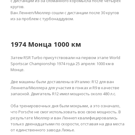
с дистанции из-за сломанного коромысла после четырех
кругов.
Ван Леннеп/Мюллер сошли с дистанции после 30 кругов
из-за проблем с турбонаддувом.
1974 Монца 1000 км
Затем RSR Turbo присутствовали на первом этапе World
Sportscar Championship 1974 года 25 апреля: 1000 км в
Монце.
Две машины были доставлены в Италию: R12 для ван
Леннепа/Мюллера для участия в гонках и R9 в качестве
запасной. Двигатель R12 имел мощность около 480 л.с.
Оба тренировочных дня были мокрыми, а это означало,
что Porsche не смог использовать всю свою мощность. В
результате Мюллер и ван Леннеп квалифицировались
только двенадцатыми по скорости, отставая на два места
от единственного завода Лижье.