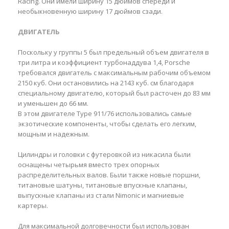
Racing. Они имели ширину 15 дюймов спереди и
необыкновенную ширину 17 дюймов сзади.
ДВИГАТЕЛЬ
Поскольку у группы 5 был предельный объем двигателя в
три литра и коэффициент турбонаддува 1,4, Porsche
требовался двигатель с максимальным рабочим объемом
2150 куб. Они остановились на 2143 куб. см благодаря
специальному двигателю, который был расточен до 83 мм
и уменьшен до 66 мм.
В этом двигателе Type 911/76 использовались самые
экзотические компоненты, чтобы сделать его легким,
мощным и надежным.
Цилиндры и головки с футеровкой из никасила были
оснащены четырьмя вместо трех опорных
распределительных валов. Были также новые поршни,
титановые шатуны, титановые впускные клапаны,
выпускные клапаны из стали Nimonic и магниевые
картеры.
Для максимальной долговечности был использован