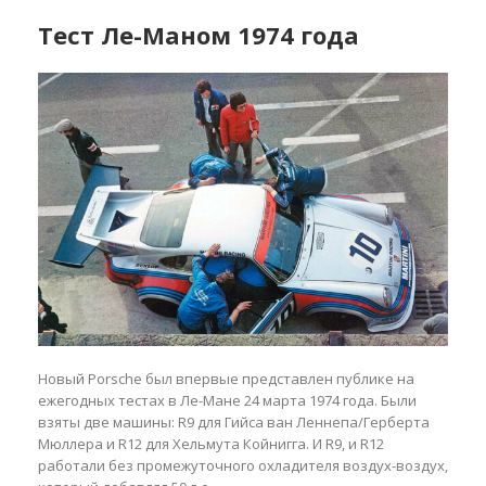
Тест Ле-Маном 1974 года
Новый Porsche был впервые представлен публике на
ежегодных тестах в Ле-Мане 24 марта 1974 года. Были
взяты две машины: R9 для Гийса ван Леннепа/Герберта
Мюллера и R12 для Хельмута Койнигга. И R9, и R12
работали без промежуточного охладителя воздух-воздух,