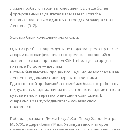
Лижье прибыл с парой автомобилей JS2 с еще более
форсированными двигателями Maserati. Porsche
использовал только один RSR Turbo для Мюллера / ван
Леннепа (R12).
Условия были холодными, но сухими.
Один из JS2 был поврежден и не подлежал ремонту после
аварии на квалификации, в то время как оставшийся
экземпляр снова превзошел RSR Turbo. Ligier стартует
пятым, а Porsche — шестым.
В гонке был высокий процент сошедших, но Мюллер и ван
Леннеп продолжили финишировать третьими.
Единственной проблемой автомобиля была потребность
в двух новых задних шинах после того, как задние панели
кузова начали тереться о внешний край шины. В
очередной раз турбодвигатель доказал свою
надежность.
Победа досталась Джеки Иксу / Жан-Пьеру Жарье Матра
MS670C, а Дерек Белл / Майк Хейлвуд заняли второе