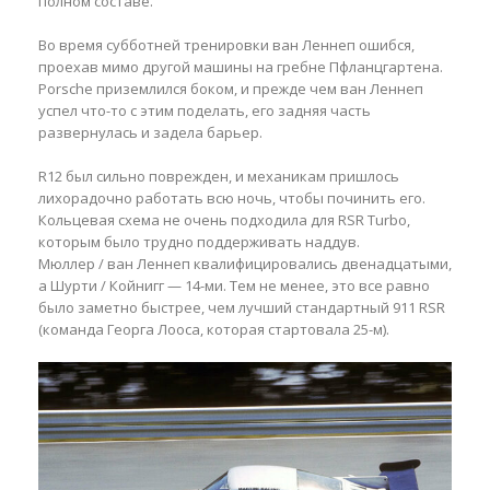
полном составе.
Во время субботней тренировки ван Леннеп ошибся,
проехав мимо другой машины на гребне Пфланцгартена.
Porsche приземлился боком, и прежде чем ван Леннеп
успел что-то с этим поделать, его задняя часть
развернулась и задела барьер.
R12 был сильно поврежден, и механикам пришлось
лихорадочно работать всю ночь, чтобы починить его.
Кольцевая схема не очень подходила для RSR Turbo,
которым было трудно поддерживать наддув.
Мюллер / ван Леннеп квалифицировались двенадцатыми,
а Шурти / Койнигг — 14-ми. Тем не менее, это все равно
было заметно быстрее, чем лучший стандартный 911 RSR
(команда Георга Лооса, которая стартовала 25-м).