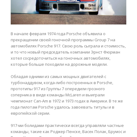
В начале февраля 1974 года Porsche объявила о
прекращении своей гоночной программы Group 7 на
автомобилях Porsche 917. Свою роль сыграла и стоимость,
и то что новый председатель компании Эрнст Фюрман
хотел сосредоточиться на гоночных автомобилях,
которые больше походили на дорожные модели.
Обладая одними из самых мощных двигателей с
турбонаддувом, когда-либо построенных в Porsche,
прототипы 917 из Группы 7 опередили грозного
соперника в виде команды McLaren и выиграли
чемпионат Can-Am в 1972 и 1973 годах в Америки. В те же
года пилотам Porsche удалось завоевать титулы и в
европейской серии.
917-ми болидами практически всегда управляли частные
команды, такие как Роджер Пенске, Васек Полак, Брумос и