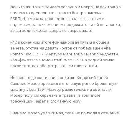
День гонки также начался холодно и мокро, но как только
начались соревнования, трасса быстро высохла.
RSR Turbo мчал как поезд; он оказался быстрым и
надежным, за исключением продолжительной остановки,
когда водительская дверь не закрывалась.
R12 в конечном итоге финишировал пятым в общем
зачете, отстав на девять кругов от победившей Alfa
Romeo Tipo 33/TT/12 Артуро Мерцарио / Марио Андретти.
«Альфа» взяла знаменитый счет 1-2-3 на родной земле
после того, как обе Матры сошли с дистанции.
Незадолго до окончания гонки швейцарский капер
Сильвио Мозер врезался в стоявшую ранее брошенную
машину. Лола Т294 Мозера разлетелась на две части.
Мозер получил серьезные травмы, в том числе
треснувший череп и сломанную ногу.
Сильвио Мозер умер 26 мая, так и не приходя в сознание.