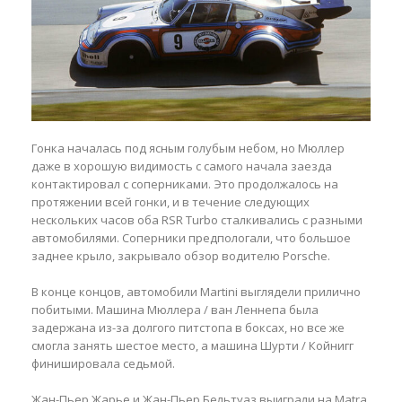
Гонка началась под ясным голубым небом, но Мюллер
даже в хорошую видимость с самого начала заезда
контактировал с соперниками. Это продолжалось на
протяжении всей гонки, и в течение следующих
нескольких часов оба RSR Turbo сталкивались с разными
автомобилями. Соперники предпологали, что большое
заднее крыло, закрывало обзор водителю Porsche.
В конце концов, автомобили Martini выглядели прилично
побитыми. Машина Мюллера / ван Леннепа была
задержана из-за долгого питстопа в боксах, но все же
смогла занять шестое место, а машина Шурти / Койнигг
финишировала седьмой.
Жан-Пьер Жарье и Жан-Пьер Бельтуаз выиграли на Matra