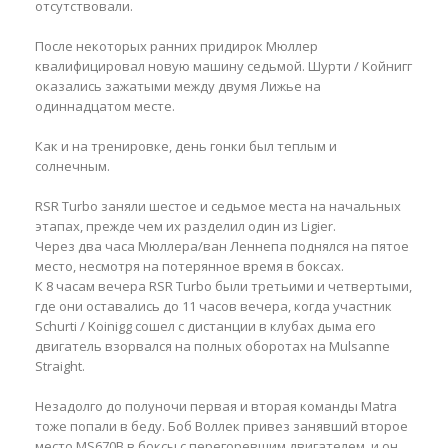
отсутствовали.
После некоторых ранних придирок Мюллер
квалифицировал новую машину седьмой. Шурти / Койнигг
оказались зажатыми между двумя Лижье на
одиннадцатом месте.
Как и на тренировке, день гонки был теплым и
солнечным.
RSR Turbo заняли шестое и седьмое места на начальных
этапах, прежде чем их разделил один из Ligier.
Через два часа Мюллера/ван Леннепа поднялся на пятое
место, несмотря на потерянное время в боксах.
К 8 часам вечера RSR Turbo были третьими и четвертыми,
где они оставались до 11 часов вечера, когда участник
Schurti / Koinigg сошел с дистанции в клубах дыма его
двигатель взорвался на полных оборотах на Mulsanne
Straight.
Незадолго до полуночи первая и вторая команды Matra
тоже попали в беду. Боб Воллек привез занявший второе
место MS670B в боксы с перегоревшим двигателем, и он