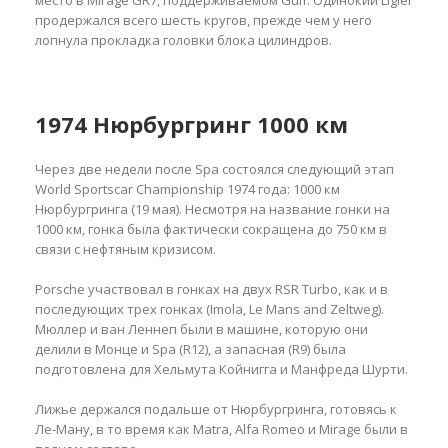
место в Mirage GR7, поддерживаемом Gulf. Одинокий Ligier
продержался всего шесть кругов, прежде чем у него
лопнула прокладка головки блока цилиндров.
1974 Нюрбургринг 1000 км
Через две недели после Spa состоялся следующий этап
World Sportscar Championship 1974 года: 1000 км
Нюрбургринга (19 мая). Несмотря на название гонки на
1000 км, гонка была фактически сокращена до 750 км в
связи с нефтяным кризисом.
Porsche участвовал в гонках на двух RSR Turbo, как и в
последующих трех гонках (Imola, Le Mans and Zeltweg).
Мюллер и ван Леннеп были в машине, которую они
делили в Монце и Spa (R12), а запасная (R9) была
подготовлена для Хельмута Койнигга и Манфреда Шурти.
Лижье держался подальше от Нюрбургринга, готовясь к
Ле-Ману, в то время как Matra, Alfa Romeo и Mirage были в