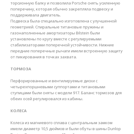
торсионную балку и позволила Porsche снять усиленную
поперечину, которая обычно закрепляла подвеску и
поддерживала двигатель.
Подвеска была специально изготовлена с улучшенной
геометрией. Спиральные титановые пружины и
газонаполненные амортизаторы Bilstein были
установлены по кругу вместе с регулируемыми
стабилизаторами поперечной устойчивости. Нижние
передние поперечные рычаги имели встроенную защиту
от пикирования в точках захвата.
ТОРМОЗА
Перфорированные и вентилируемые диски с
четырехпоршневыми суппортами и титановыми
ступицами были сняты с модели 917. Баланс тормозов для
обеих осей регулировался из кабины.
КОЛЕСА
Колеса из магниевого сплава с центральным замком
имели диаметр 10,5 дюймов и были обуты в шины Dunlop