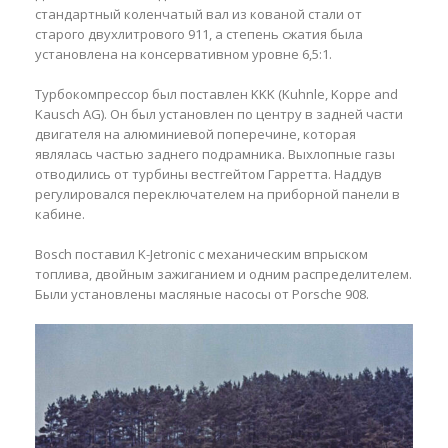
стандартный коленчатый вал из кованой стали от
старого двухлитрового 911, а степень сжатия была
установлена на консервативном уровне 6,5:1.
Турбокомпрессор был поставлен KKK (Kuhnle, Koppe and
Kausch AG). Он был установлен по центру в задней части
двигателя на алюминиевой поперечине, которая
являлась частью заднего подрамника. Выхлопные газы
отводились от турбины вестгейтом Гарретта. Наддув
регулировался переключателем на приборной панели в
кабине.
Bosch поставил K-Jetronic с механическим впрыском
топлива, двойным зажиганием и одним распределителем.
Были установлены масляные насосы от Porsche 908.