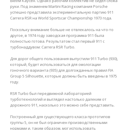
Вилли Каусен. Однако рабочий коллектив не сидел сложа
руки. Под знаменем Martini Racing компания Porsche
успешно представила экспериментальную партию 911
Carrera RSR на World Sportscar Championship 1973 года.
Поскольку внимание больше не отвлекалось на что-то
другое, в 1974 году заводская программа 911 была
полностью готова. Результатом стал первый 911 с
турбонаддувом: Carrera RSR Turbo.
Для дорог общего пользования выпустили 911 Turbo (930),
который, будет использоваться для омологации
гоночного варианта (935) для долгожданных правил FIA
Group 5 Silhouette, которые должны быть введены в 1975
году.
RSR Turbo был передвижной лабораторией
турботехнологий и выглядел настолько далеким от
дорожного 911, насколько это можно себе представить.
Построенный для существующего класса прототипов
группы 5, он не был ограничен производственными
нормами и, таким образом, мог использовать