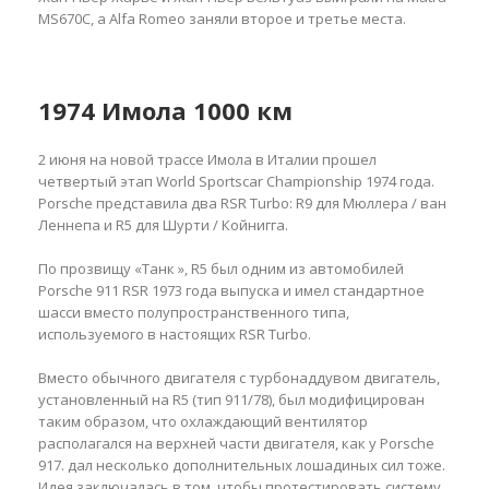
MS670C, а Alfa Romeo заняли второе и третье места.
1974 Имола 1000 км
2 июня на новой трассе Имола в Италии прошел
четвертый этап World Sportscar Championship 1974 года.
Porsche представила два RSR Turbo: R9 для Мюллера / ван
Леннепа и R5 для Шурти / Койнигга.
По прозвищу «Танк », R5 был одним из автомобилей
Porsche 911 RSR 1973 года выпуска и имел стандартное
шасси вместо полупространственного типа,
используемого в настоящих RSR Turbo.
Вместо обычного двигателя с турбонаддувом двигатель,
установленный на R5 (тип 911/78), был модифицирован
таким образом, что охлаждающий вентилятор
располагался на верхней части двигателя, как у Porsche
917. дал несколько дополнительных лошадиных сил тоже.
Идея заключалась в том, чтобы протестировать систему