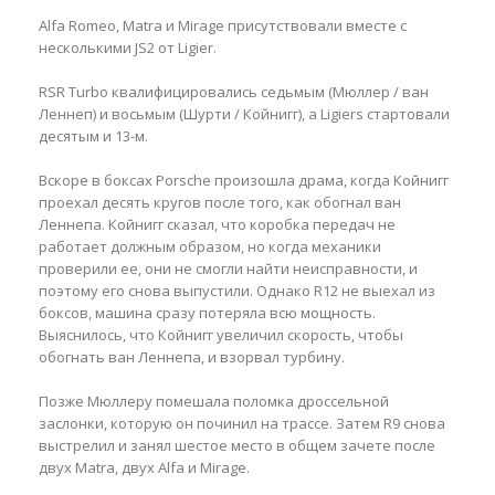
Alfa Romeo, Matra и Mirage присутствовали вместе с
несколькими JS2 от Ligier.
RSR Turbo квалифицировались седьмым (Мюллер / ван
Леннеп) и восьмым (Шурти / Койнигг), а Ligiers стартовали
десятым и 13-м.
Вскоре в боксах Porsche произошла драма, когда Койнигг
проехал десять кругов после того, как обогнал ван
Леннепа. Койнигг сказал, что коробка передач не
работает должным образом, но когда механики
проверили ее, они не смогли найти неисправности, и
поэтому его снова выпустили. Однако R12 не выехал из
боксов, машина сразу потеряла всю мощность.
Выяснилось, что Койнигг увеличил скорость, чтобы
обогнать ван Леннепа, и взорвал турбину.
Позже Мюллеру помешала поломка дроссельной
заслонки, которую он починил на трассе. Затем R9 снова
выстрелил и занял шестое место в общем зачете после
двух Matra, двух Alfa и Mirage.