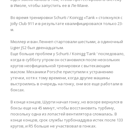
в Имоле, чтобы запустить ее в Ле-Мане.
Во время тренировки Schurti / Koinigg «Tank » столкнулся с
Jolly Club 911 и в результате квалифицировался только 23-
м.
Мюллер и ван Леннеп стартовали шестыми, а одиночный
Ligier JS2 был двенадцатым.
Еще больше проблем у Schurti / Koinigg ‘Tank ‘ последовало,
когда в субботу утром он остановился после нескольких
кругов неофициальной тренировки с вытекающим
маслом. Механики Porsche приступили к устранению
утечки, хотя к тому времени, когда другие машины
выстроились в очередь на гонку, они все еще работали в
боксах.
В конце концов, Шурти начал гонку, но вскоре вернулся в
боксы еще на 45 минут, чтобы восстановить турбину,
поскольку одна из лопастей вентилятора сломалась. В
конце концов, срок службы турбонаддува истек после 133
кругов, и R5 больше не участвовал в гонках.