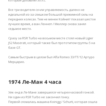
который добавлял 50 л.с.
Все три водителя сочли управляемость далеко не
идеальной из-за слишком большой прижимной силы на
передних колесах. Тем не менее Койнигг показал шестое
лучшее время, а ван Леннеп / Мюллер снова занял
седьмое место.
Сразу за RSR Turbo на восьмом месте стоял новый Ligier
JS2 Maserati, который также был прототипом группы 5 на
базе GT.
Самым быстрым в целом был Alfa Romeo 33/TT/12 Артуро
Мерцарио.
1974 Ле-Ман 4 часа
Уик-энд в Ле-Мане завершился четырехчасовой гонкой.
Ни один из RSR Turbo не закончил гонку.
Первой сломалась машина Koinigg / Schurti, которая сошла