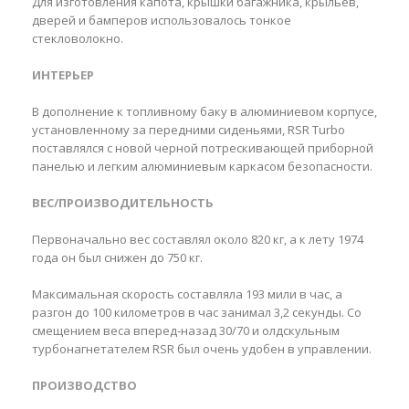
Для изготовления капота, крышки багажника, крыльев,
дверей и бамперов использовалось тонкое
стекловолокно.
ИНТЕРЬЕР
В дополнение к топливному баку в алюминиевом корпусе,
установленному за передними сиденьями, RSR Turbo
поставлялся с новой черной потрескивающей приборной
панелью и легким алюминиевым каркасом безопасности.
ВЕС/ПРОИЗВОДИТЕЛЬНОСТЬ
Первоначально вес составлял около 820 кг, а к лету 1974
года он был снижен до 750 кг.
Максимальная скорость составляла 193 мили в час, а
разгон до 100 километров в час занимал 3,2 секунды. Со
смещением веса вперед-назад 30/70 и олдскульным
турбонагнетателем RSR был очень удобен в управлении.
ПРОИЗВОДСТВО