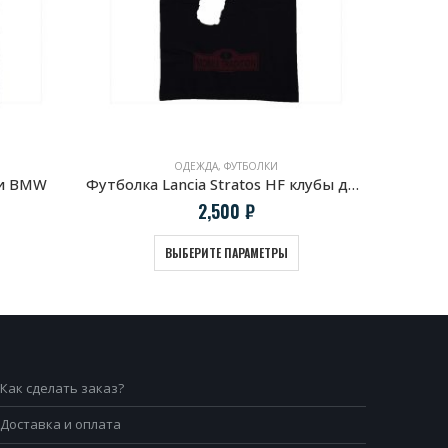
ОДЕЖДА
,
ФУТБОЛКИ
ии BMW
Футболка Lancia Stratos HF клубы дыма
Футбол
2,500
₽
ВЫБЕРИТЕ ПАРАМЕТРЫ
Как сделать заказ?
Доставка и оплата