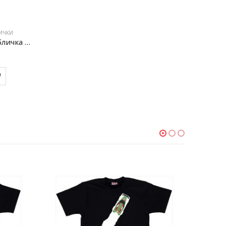
ИЧКИ
Металлическая табличка «Porsche Parking Only»
У