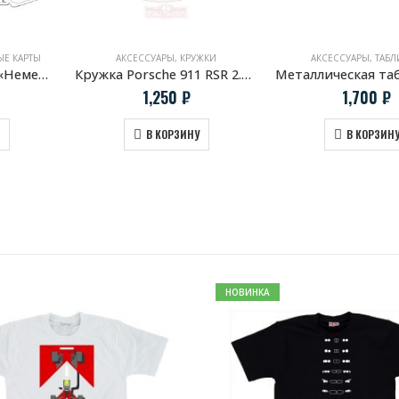
ЫЕ КАРТЫ
АКСЕССУАРЫ
,
КРУЖКИ
АКСЕССУАРЫ
,
ТАБЛ
Карты игральные «Немецкая четверка»
Кружка Porsche 911 RSR 2.1 Turbo
1,250
₽
1,700
₽
В КОРЗИНУ
В КОРЗИН
НОВИНКА