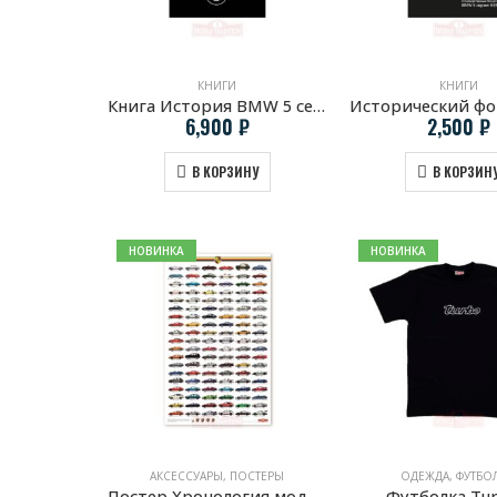
КНИГИ
КНИГИ
Книга История BMW 5 серии III-Поколение
6,900
₽
2,500
₽
В КОРЗИНУ
В КОРЗИН
НОВИНКА
НОВИНКА
АКСЕССУАРЫ
,
ПОСТЕРЫ
ОДЕЖДА
,
ФУТБО
Постер Хронология моделей Porsche
Футболка Tur