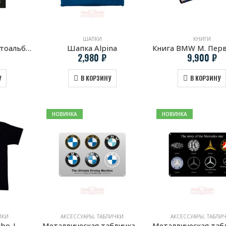
ШАПКИ
КНИГИ
Исторический фотоальбом BMW E39
Шапка Alpina
2,980
₽
9,900
₽
У
В КОРЗИНУ
В КОРЗИНУ
НОВИНКА
НОВИНКА
ЛКИ
АКСЕССУАРЫ
,
ТАБЛИЧКИ
АКСЕССУАРЫ
,
ТАБЛИ
bo-I
Металлическая табличка История логотипа BMW