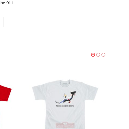
he 911
У