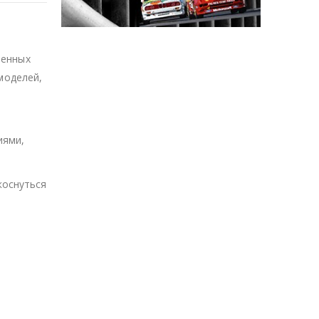
менных
моделей,
иями,
коснуться