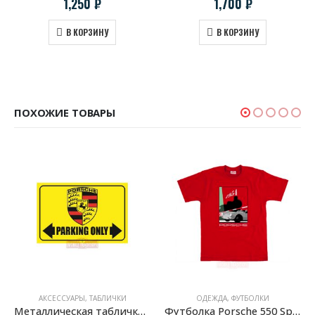
1,250
₽
1,700
₽
В КОРЗИНУ
В КОРЗИНУ
ПОХОЖИЕ ТОВАРЫ
АКСЕССУАРЫ
,
ТАБЛИЧКИ
ОДЕЖДА
,
ФУТБОЛКИ
Металлическая табличка «Porsche Parking Only»
Футболка Porsche 550 Spyder & Hans Herrmann