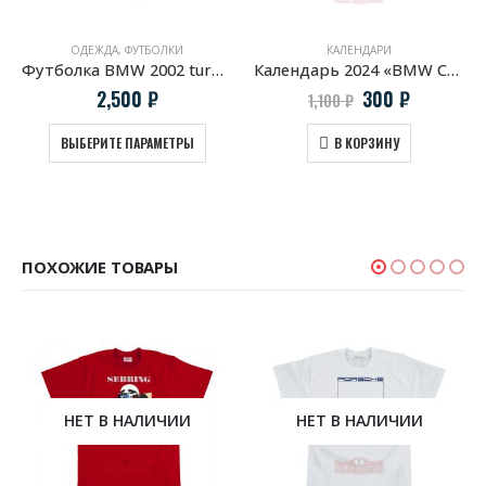
ОДЕЖДА
,
ФУТБОЛКИ
КАЛЕНДАРИ
Футболка BMW 2002 turbo в зеркале заднего вида
Календарь 2024 «BMW Concept»
Первоначальн
Текущая
2,500
₽
300
₽
1,100
₽
цена
цена:
составляла
300 ₽.
ВЫБЕРИТЕ ПАРАМЕТРЫ
В КОРЗИНУ
1,100 ₽.
ПОХОЖИЕ ТОВАРЫ
НЕТ В НАЛИЧИИ
НЕТ В НАЛИЧИИ