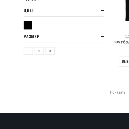
ЦВЕТ
Черный
РАЗМЕР
ОД
Футбо
L
M
XL
ВЫБ
Показать: