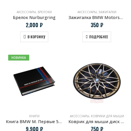
АКСЕССУАРЫ
,
БРЕЛОКИ
АКСЕССУАРЫ
,
ЗАЖИГАЛКИ
Брелок Nurburgring
Зажигалка BMW Motorsport Heritage
2,000
₽
350
₽
В КОРЗИНУ
ПОДРОБНЕЕ
НОВИНКА
КНИГИ
АКСЕССУАРЫ
,
КОВРИКИ ДЛЯ МЫШИ
Книга BMW M. Первые 50 лет.
Коврик для мыши диск BMW Cross-spoke 1000M Gold Bronze
9,900
₽
750
₽