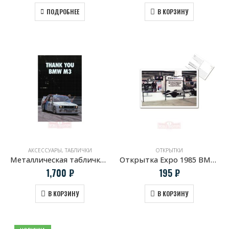
ПОДРОБНЕЕ
В КОРЗИНУ
АКСЕССУАРЫ
,
ТАБЛИЧКИ
ОТКРЫТКИ
Металлическая табличка BMW M3 THANK YOU. E30 DTM
Открытка Expo 1985 BMW Motorsport
1,700
₽
195
₽
В КОРЗИНУ
В КОРЗИНУ