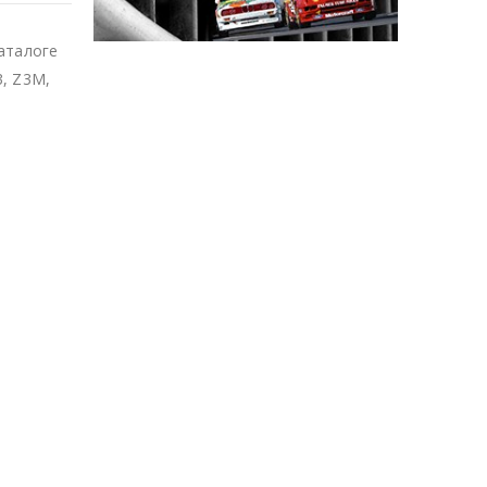
аталоге
, Z3M,