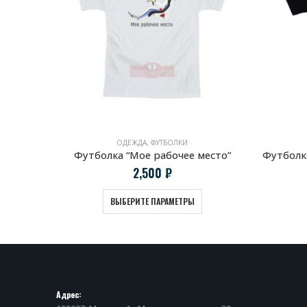
ОДЕЖДА
,
ФУТБОЛКИ
38
Футболка “Мое рабочее место”
Футболк
2,500
₽
ВЫБЕРИТЕ ПАРАМЕТРЫ
Адрес: