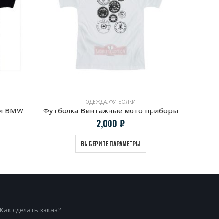
ОДЕЖДА
,
ФУТБОЛКИ
АК
ии BMW
Футболка Винтажные мото приборы
2,000
₽
ВЫБЕРИТЕ ПАРАМЕТРЫ
Как сделать заказ?