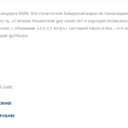
концерна BMW. Все почитатели баварской марки не понаслышке
ность, отличные показатели для своих лет и хорошую возможно
иях, с объемами 2.0 и 2.5 литра с системой Vanos и без – это 
шей футболке.
льными линиями как на кожухе клапанной крышки.
ей БМВ:
ОБНЕЕ
РОБНЕЕ