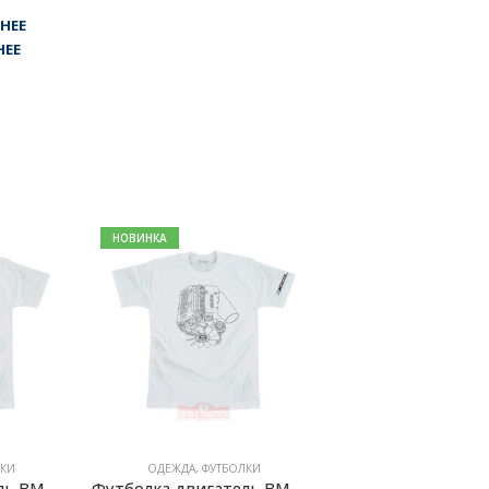
НЕЕ
НЕЕ
НОВИНКА
КИ
ОДЕЖДА
,
ФУТБОЛКИ
Футболка двигатель BMW S14 белая
Футболка двигатель BMW M3 CSL S54B32