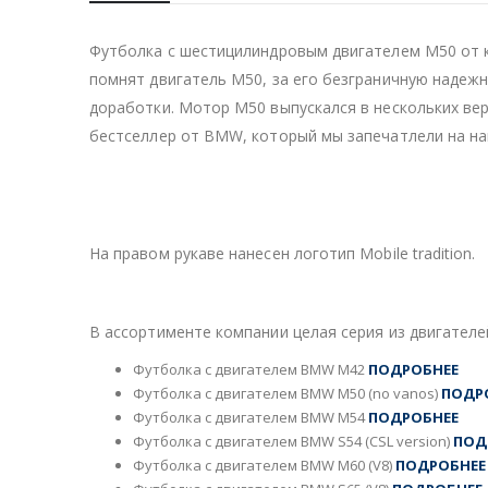
Футболка с шестицилиндровым двигателем M50 от 
помнят двигатель М50, за его безграничную надеж
доработки. Мотор M50 выпускался в нескольких верс
бестселлер от BMW, который мы запечатлели на на
На левом рукаве нанесена надпись M50 с горизонта
На правом рукаве нанесен логотип Mobile tradition.
В ассортименте компании целая серия из двигател
Футболка с двигателем BMW M42
ПОДРОБНЕЕ
Футболка с двигателем BMW M50 (no vanos)
ПОДР
Футболка с двигателем BMW M54
ПОДРОБНЕЕ
Футболка с двигателем BMW S54 (CSL version)
ПОД
Футболка с двигателем BMW M60 (V8)
ПОДРОБНЕЕ