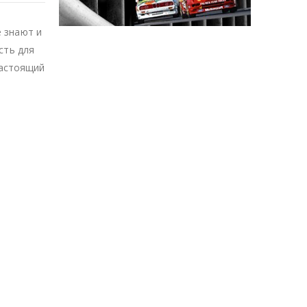
 знают и
сть для
настоящий