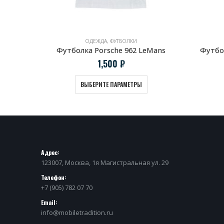
ОДЕЖДА
,
ФУТБОЛКИ
Футболка с радиаторной решеткой BMW 2002
Футболка Porsche 962 LeMans
Футбол
1,500
₽
ВЫБЕРИТЕ ПАРАМЕТРЫ
Адрес:
123007, Москва, 1я Магистральная ул. 29
Телефон:
+7 (905) 782 07 70
Email:
info@mobiletradition.ru