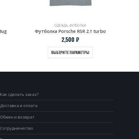
ОДЕЖДА
,
ФУТБОЛКИ
Bug
Футболка Porsche RSR 2.1 turbo
Футбол
2,500
₽
ВЫБЕРИТЕ ПАРАМЕТРЫ
Как сделать заказ?
Доставка и оплата
Обмен и возврат
Сотрудничество