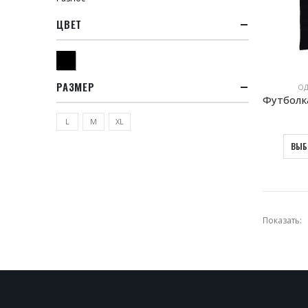
ЦВЕТ
Черный
РАЗМЕР
ОД
L
M
XL
ВЫБ
Показать: