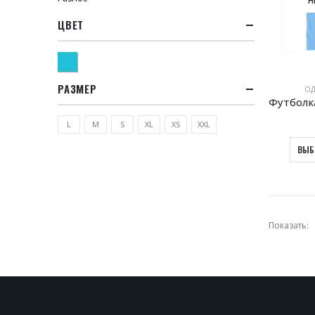
ЦВЕТ
Небесный
РАЗМЕР
ОД
L
M
S
XL
XS
XXL
ВЫБ
Показать: