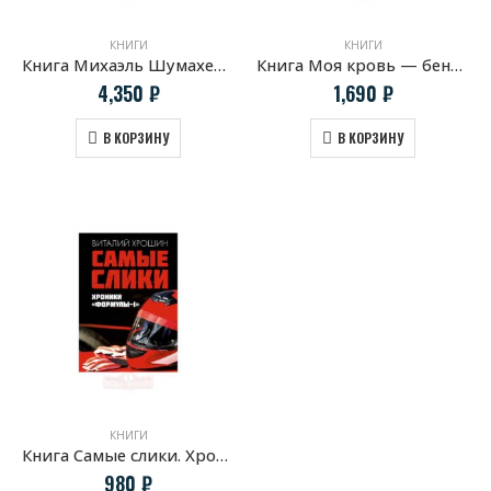
КНИГИ
КНИГИ
Книга Михаэль Шумахер Жизнь в фотографиях
Книга Моя кровь — бензин. Автобиография менеджера Шумахера
4,350
₽
1,690
₽
В КОРЗИНУ
В КОРЗИНУ
КНИГИ
Книга Самые слики. Хроники «Формулы-1»
980
₽