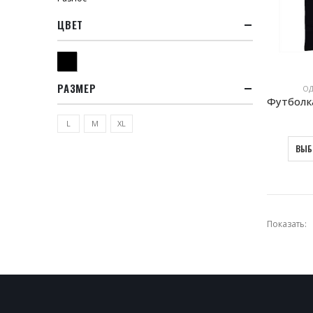
ЦВЕТ
Черный
РАЗМЕР
ОД
L
M
XL
ВЫБ
Показать: