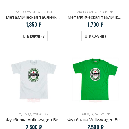
АКСЕССУАРЫ
,
ТАБЛИЧКИ
АКСЕССУАРЫ
,
ТАБЛИЧКИ
Металлическая табличка VW Original Classic Parts
Металлическая табличка VW PARKING ONLY
1,350
₽
1,700
₽
В КОРЗИНУ
В КОРЗИНУ
ОДЕЖДА
,
ФУТБОЛКИ
ОДЕЖДА
,
ФУТБОЛКИ
Футболка Volkswagen Beer белая
Футболка Volkswagen Beer зеленая
2,500
₽
2,500
₽