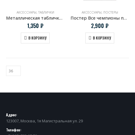
АКСЕССУАРЫ
,
ТАБЛИЧКИ
АКСЕССУАРЫ
,
ПОСТЕРЫ
Металлическая табличка Mercedes Benz 190 Evolution II
Постер Все чемпионы первой гоночной серии DTM
1,350
₽
2,900
₽
В КОРЗИНУ
В КОРЗИНУ
Адрес:
123007, Москва, 1я Магистральная ул. 29
Телефон: