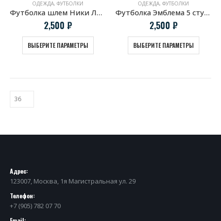
ОДЕЖДА
,
ФУТБОЛКИ
ОДЕЖДА
,
ФУТБОЛКИ
Футболка шлем Ники Лауды
Футболка Эмблема 5 ступ. МКПП “M Technic”
2,500
₽
2,500
₽
ВЫБЕРИТЕ ПАРАМЕТРЫ
ВЫБЕРИТЕ ПАРАМЕТРЫ
Адрес:
123007, Москва, 1я Магистральная ул. 29
Телефон:
+7 (905) 782 07 70
Email: