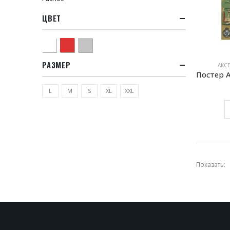
ЦВЕТ
Белый
Красный
Серый
РАЗМЕР
АКС
L
M
S
XL
XXL
Показать: