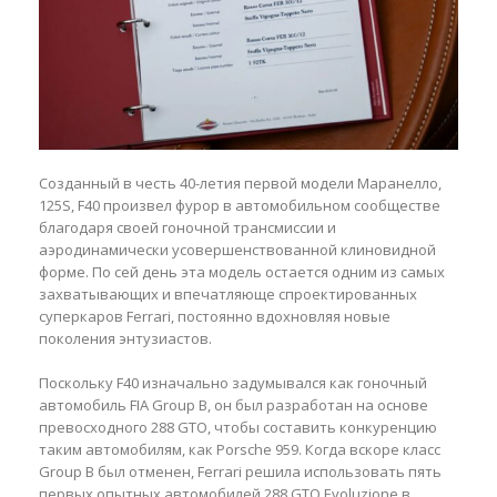
Созданный в честь 40-летия первой модели Маранелло,
125S, F40 произвел фурор в автомобильном сообществе
благодаря своей гоночной трансмиссии и
аэродинамически усовершенствованной клиновидной
форме. По сей день эта модель остается одним из самых
захватывающих и впечатляюще спроектированных
суперкаров Ferrari, постоянно вдохновляя новые
поколения энтузиастов.
Поскольку F40 изначально задумывался как гоночный
автомобиль FIA Group B, он был разработан на основе
превосходного 288 GTO, чтобы составить конкуренцию
таким автомобилям, как Porsche 959. Когда вскоре класс
Group B был отменен, Ferrari решила использовать пять
первых опытных автомобилей 288 GTO Evoluzione в