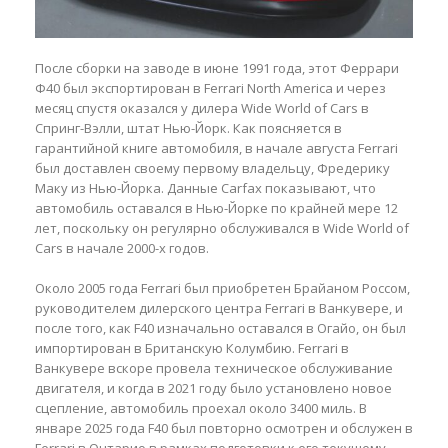
После сборки на заводе в июне 1991 года, этот Феррари
Ф40 был экспортирован в Ferrari North America и через
месяц спустя оказался у дилера Wide World of Cars в
Спринг-Вэлли, штат Нью-Йорк. Как поясняется в
гарантийной книге автомобиля, в начале августа Ferrari
был доставлен своему первому владельцу, Фредерику
Маку из Нью-Йорка. Данные Carfax показывают, что
автомобиль оставался в Нью-Йорке по крайней мере 12
лет, поскольку он регулярно обслуживался в Wide World of
Cars в начале 2000-х годов.
Около 2005 года Ferrari был приобретен Брайаном Россом,
руководителем дилерского центра Ferrari в Ванкувере, и
после того, как F40 изначально оставался в Огайо, он был
импортирован в Британскую Колумбию. Ferrari в
Ванкувере вскоре провела техническое обслуживание
двигателя, и когда в 2021 году было установлено новое
сцепление, автомобиль проехал около 3400 миль. В
январе 2025 года F40 был повторно осмотрен и обслужен в