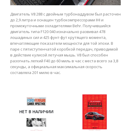
Двигатель V8 288 с двойным турбонаддувом был расточен
до 2,9 литра и оснащен турбокомпрессорами IHI и
промежуточными охладителями Behr. Получившийся
двигатель типа F120 040 изначально развивал 478
лошадиных сил и 425 фунт-фут крутящего момента,
впечатляющие показатели мощности для той эпохи. В
паре с пятиступенчатой ​​коробкой передач, приводимой
в действие кулисой летучая мышь. V8 был способен
разогнать легкий F40 до 60 миль в час с места всего за 3,8
секунды, а официальная максимальная скорость
составляла 201 милю в час.
НЕТ В НАЛИЧИИ