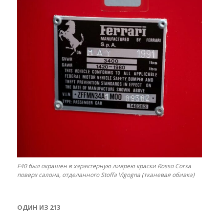
F40 был окрашен в характерную ливрею краски Rosso Corsa
поверх салона, отделанного Stoffa Vigogna (тканевая обивка)
ОДИН ИЗ 213