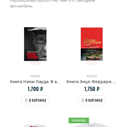
образец новаторского F40, чем этот звездный
автомобиль.
КНИГИ
КНИГИ
Книга Ники Лауда. В ад и обратно. Автобиография
Книга Энцо Феррари. Мои ужасные радости
1,700
₽
1,750
₽
В КОРЗИНУ
В КОРЗИНУ
НОВИНКА