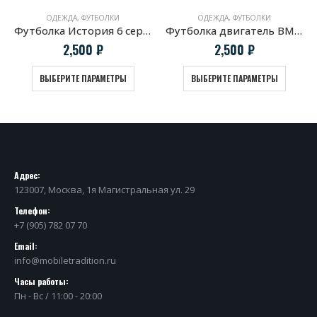
ОДЕЖДА
,
ФУТБОЛКИ
ОДЕЖДА
,
ФУТБОЛКИ
Футболка История 6 серии BMW
Футболка двигатель BMW S14 белая
2,500
₽
2,500
₽
ВЫБЕРИТЕ ПАРАМЕТРЫ
ВЫБЕРИТЕ ПАРАМЕТРЫ
Адрес:
123007, Москва, 1я Магистральная ул. 29
Телефон:
+7 (905) 782 07 70
Email:
info@mobiletradition.ru
Часы работы:
Пн - Вс / 11:00 - 20:00